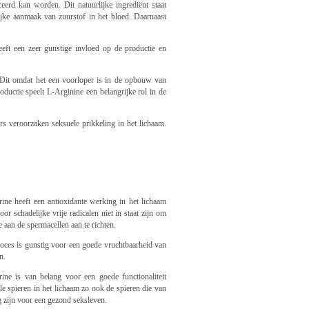
eerd kan worden. Dit natuurlijke ingrediënt staat
jke aanmaak van zuurstof in het bloed. Daarnaast
eft een zeer gunstige invloed op de productie en
 Dit omdat het een voorloper is in de opbouw van
uctie speelt L-Arginine een belangrijke rol in de
rs veroorzaken seksuele prikkeling in het lichaam.
rine heeft een antioxidante werking in het lichaam
or schadelijke vrije radicalen niet in staat zijn om
 aan de spermacellen aan te richten.
roces is gunstig voor een goede vruchtbaarheid van
n.
rine is van belang voor een goede functionaliteit
le spieren in het lichaam zo ook de spieren die van
g zijn voor een gezond seksleven.