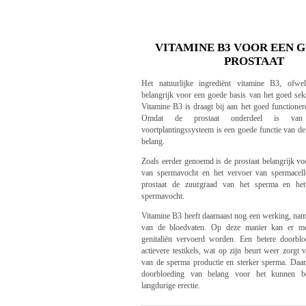
VITAMINE B3 VOOR EEN 
PROSTAAT
Het natuurlijke ingrediënt vitamine B3, ofwel
belangrijk voor een goede basis van het goed sek
Vitamine B3 is draagt bij aan het goed functioner
Omdat de prostaat onderdeel is van 
voortplantingssysteem is een goede functie van de
belang.
Zoals eerder genoemd is de prostaat belangrijk v
van spermavocht en het vervoer van spermacell
prostaat de zuurgraad van het sperma en he
spermavocht.
Vitamine B3 heeft daarnaast nog een werking, nam
van de bloedvaten. Op deze manier kan er me
genitaliën vervoerd worden. Een betere doorbloe
actievere testikels, wat op zijn beurt weer zorgt
van de sperma productie en sterker sperma. Daarn
doorbloeding van belang voor het kunnen 
langdurige erectie.