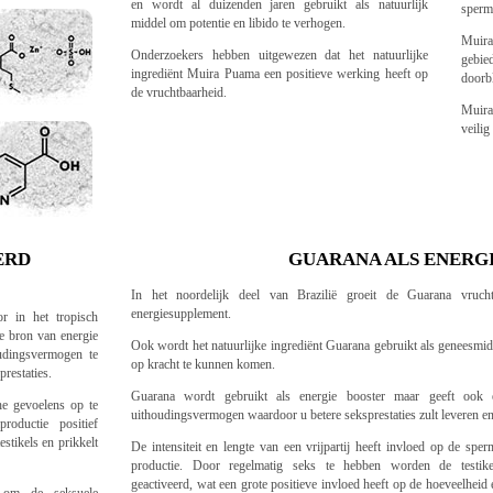
en wordt al duizenden jaren gebruikt als natuurlijk
sperm
middel om potentie en libido te verhogen.
Muira
Onderzoekers hebben uitgewezen dat het natuurlijke
gebi
ingrediënt Muira Puama een positieve werking heeft op
doorb
de vruchtbaarheid.
Muira
veilig
ERD
GUARANA ALS ENERG
In het noordelijk deel van Brazilië groeit de Guarana vrucht
energiesupplement.
r in het tropisch
e bron van energie
Ook wordt het natuurlijke ingrediënt Guarana gebruikt als geneesmi
udingsvermogen te
op kracht te kunnen komen.
prestaties.
Guarana wordt gebruikt als energie booster maar geeft ook 
e gevoelens op te
uithoudingsvermogen waardoor u betere seksprestaties zult leveren en
oductie positief
estikels en prikkelt
De intensiteit en lengte van een vrijpartij heeft invloed op de sper
productie. Door regelmatig seks te hebben worden de testike
geactiveerd, wat een grote positieve invloed heeft op de hoeveelheid 