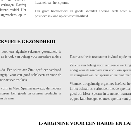
 om de seksuele
kwaliteit van het sperma.
e verhogen. Daarbij
ulerend middel. Het
Een grote hoeveelheid en goede kwaliteit sperma heeft weer e
stgevoelens op te
positieve invloed op de vruchtbaarheid.
EKSUELE GEZONDHEID
n voor een algehele seksuele gezondheid is
a en is ook van belang voor meerdere andere
Daarnaast heeft testosteron invloed op de mo
Zink is van belang voor een goede werking 
bido. Een tekort aan Zink geeft een verlaagd
nodig voor de aanmaak van vocht om spermac
langrijk voor een goed seksleven én voor de
de zuurgraad van het sperma en het volume 
or actieve testikels.
Wanneer u regelmatig orgasmes heeft zal he
ge vorm in Meer Sperma aanwezig dat het een
in het lichaam is verbonden met de sperma 
steron. Een goede testosteron productie is
goed om Meer Sperma in te nemen waaraan 
van de man.
op peil kunt brengen en meer sperma kunt pr
L-ARGININE VOOR EEN HARDE EN L