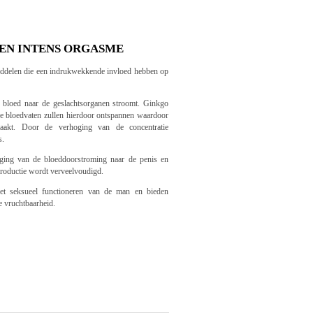
EN INTENS ORGASME
tanddelen die een indrukwekkende invloed hebben op
 bloed naar de geslachtsorganen stroomt. Ginkgo
De bloedvaten zullen hierdoor ontspannen waardoor
aakt. Door de verhoging van de concentratie
s.
ging van de bloeddoorstroming naar de penis en
 productie wordt verveelvoudigd.
et seksueel functioneren van de man en bieden
e vruchtbaarheid.