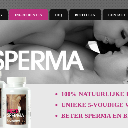
G
INGREDIENTEN
FAQ
BESTELLEN
CONTACT
100% NATUURLIJKE
UNIEKE 5-VOUDIGE
BETER SPERMA EN B