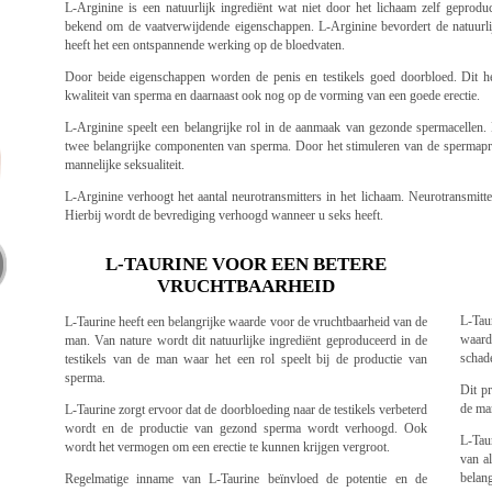
L-Arginine is een natuurlijk ingrediënt wat niet door het lichaam zelf geproduc
bekend om de vaatverwijdende eigenschappen. L-Arginine bevordert de natuurli
heeft het een ontspannende werking op de bloedvaten.
Door beide eigenschappen worden de penis en testikels goed doorbloed. Dit he
kwaliteit van sperma en daarnaast ook nog op de vorming van een goede erectie.
L-Arginine speelt een belangrijke rol in de aanmaak van gezonde spermacellen.
twee belangrijke componenten van sperma. Door het stimuleren van de spermaprod
mannelijke seksualiteit.
L-Arginine verhoogt het aantal neurotransmitters in het lichaam. Neurotransmitte
Hierbij wordt de bevrediging verhoogd wanneer u seks heeft.
L-TAURINE VOOR EEN BETERE
VRUCHTBAARHEID
L-Tau
L-Taurine heeft een belangrijke waarde voor de vruchtbaarheid van de
waardo
man. Van nature wordt dit natuurlijke ingrediënt geproduceerd in de
schade
testikels van de man waar het een rol speelt bij de productie van
sperma.
Dit p
de ma
L-Taurine zorgt ervoor dat de doorbloeding naar de testikels verbeterd
wordt en de productie van gezond sperma wordt verhoogd. Ook
L-Tau
wordt het vermogen om een erectie te kunnen krijgen vergroot.
van al
belan
Regelmatige inname van L-Taurine beïnvloed de potentie en de