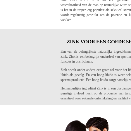
Kola Noot wordt in Afrika veel gebruikt
vruchtbaarheid van de man op natuurlijke wijze t
is het in de tropen erg populair als seksueel stim
wordt regelmatig gebruikt om de potentie en lu
wekken.
ZINK VOOR EEN GOEDE S
Een van de belangrijkste natuurlijke ingrediënte
Zink. Zink is een belangrijk onderdeel van sperm
functies in ons lichaam.
Zink speelt onder andere een grote rol voor het li
libido als gevolg. En een hoog libido is weer be
sperma productie. Een hoog libido zorgt namelijk vo
Het natuurlijke ingrediënt Zink is in een dusdani
gunstige invloed heeft op de productie van testo
essentieel voor seksuele ontwikkeling en viriliteit 