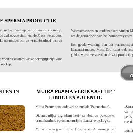
E SPERMA PRODUCTIE
wat invloed heeft op de hormoonhuishouding.
Wetenschappers en onderzoekers vinden Ma
 De gedroogde stam van de Maca wordt door
om de gezondheid van het hormoonsysteem e
ikt als middel om de vruchtbaarheid van de
Een goede werking van het hormoonsystee
lichaamsfuncties. Maca Dry komt ook tere
n
gebied wordt vervoerd en de zaadproductie 
 voedingsstoffen welke belangrijk zijn voor
enschap.
NTEN IN
MUIRA PUAMA VERHOOGT HET
LIBIDO EN POTENTIE
Daarn
Muira Puama staat ook wel bekend als 'Potentiehout'.
van d
Dit natuurlijke ingrediënt heeft als doel de potentie en
penis 
vruchtbaarheid op een natuurlijke manier te verhogen.
erectie
Muira Puama groeit in het Braziliaanse Amazonegebied
Een h