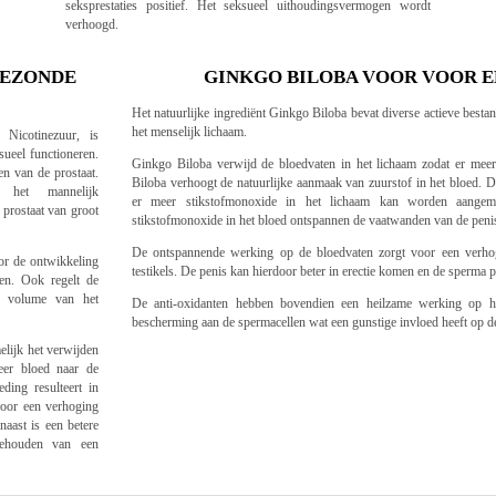
seksprestaties positief. Het seksueel uithoudingsvermogen wordt
verhoogd.
GEZONDE
GINKGO BILOBA VOOR VOOR E
Het natuurlijke ingrediënt Ginkgo Biloba bevat diverse actieve bes
het menselijk lichaam.
 Nicotinezuur, is
sueel functioneren.
Ginkgo Biloba verwijd de bloedvaten in het lichaam zodat er meer
en van de prostaat.
Biloba verhoogt de natuurlijke aanmaak van zuurstof in het bloed. 
het mannelijk
er meer stikstofmonoxide in het lichaam kan worden aangem
 prostaat van groot
stikstofmonoxide in het bloed ontspannen de vaatwanden van de peni
De ontspannende werking op de bloedvaten zorgt voor een verho
oor de ontwikkeling
testikels. De penis kan hierdoor beter in erectie komen en de sperma
en. Ook regelt de
t volume van het
De anti-oxidanten hebben bovendien een heilzame werking op h
bescherming aan de spermacellen wat een gunstige invloed heeft op d
elijk het verwijden
er bloed naar de
ding resulteert in
 voor een verhoging
aast is een betere
behouden van een