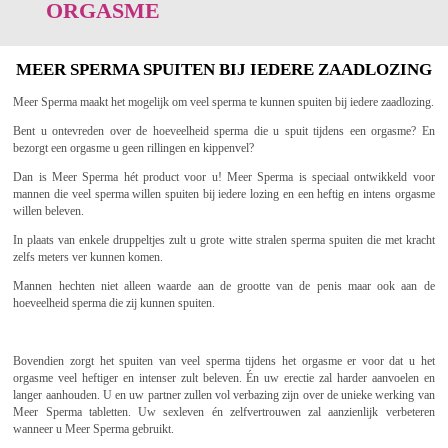
ORGASME
MEER SPERMA SPUITEN BIJ IEDERE ZAADLOZING
Meer Sperma maakt het mogelijk om veel sperma te kunnen spuiten bij iedere zaadlozing.
Bent u ontevreden over de hoeveelheid sperma die u spuit tijdens een orgasme? En
bezorgt een orgasme u geen rillingen en kippenvel?
Dan is Meer Sperma hét product voor u! Meer Sperma is speciaal ontwikkeld voor
mannen die veel sperma willen spuiten bij iedere lozing en een heftig en intens orgasme
willen beleven.
In plaats van enkele druppeltjes zult u grote witte stralen sperma spuiten die met kracht
zelfs meters ver kunnen komen.
Mannen hechten niet alleen waarde aan de grootte van de penis maar ook aan de
hoeveelheid sperma die zij kunnen spuiten.
Bovendien zorgt het spuiten van veel sperma tijdens het orgasme er voor dat u het
orgasme veel heftiger en intenser zult beleven. Én uw erectie zal harder aanvoelen en
langer aanhouden. U en uw partner zullen vol verbazing zijn over de unieke werking van
Meer Sperma tabletten. Uw sexleven én zelfvertrouwen zal aanzienlijk verbeteren
wanneer u Meer Sperma gebruikt.