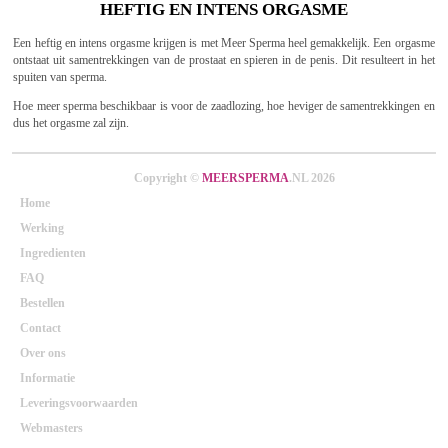
HEFTIG EN INTENS ORGASME
Een heftig en intens orgasme krijgen is met Meer Sperma heel gemakkelijk. Een orgasme
ontstaat uit samentrekkingen van de prostaat en spieren in de penis. Dit resulteert in het
spuiten van sperma.
Hoe meer sperma beschikbaar is voor de zaadlozing, hoe heviger de samentrekkingen en
dus het orgasme zal zijn.
Copyright ©
MEERSPERMA
.NL 2026
Home
Werking
Ingredienten
FAQ
Bestellen
Contact
Over ons
Informatie
Leveringsvoorwaarden
Webmasters